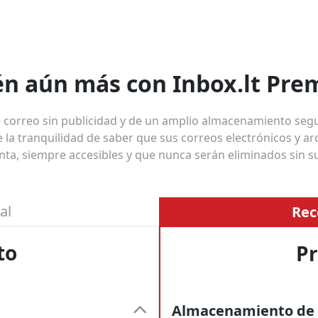
én aún más con Inbox.lt Pre
 correo sin publicidad y de un amplio almacenamiento segur
e la tranquilidad de saber que sus correos electrónicos y 
nta, siempre accesibles y que nunca serán eliminados sin s
al
Re
to
P
Almacenamiento de 