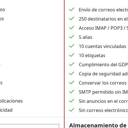
ios
Envío de correos electr
os
250 destinatarios en e
Acceso IMAP / POP3 /
5 alias
10 cuentas vinculadas
10 etiquetas
%
Cumplimiento del GDP
Copia de seguridad ad
os
Conservar los correos
SMTP permitido sin I
plicaciones
Sin anuncios en el corr
icidad
Sin correos electrónic
Almacenamiento de 