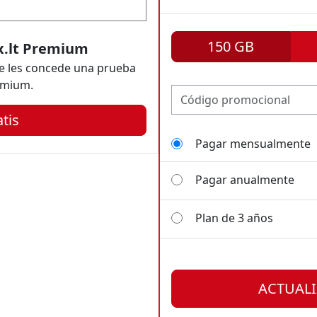
150 GB
x.lt Premium
se les concede una prueba
emium.
atis
Pagar mensualmente
Pagar anualmente
Plan de 3 años
Pagar mensualmente
Pagar mensualmente
ACTUALI
18
49
Pagar anualmente
Pagar anualmente