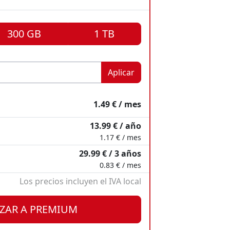
300 GB
1 TB
Aplicar
1.49 € / mes
13.99 € / año
1.17 € / mes
29.99 € / 3 años
0.83 € / mes
Los precios incluyen el IVA local
2.49 € / mes
7.99 € / mes
ZAR A PREMIUM
.98 € / año
.99 € / año