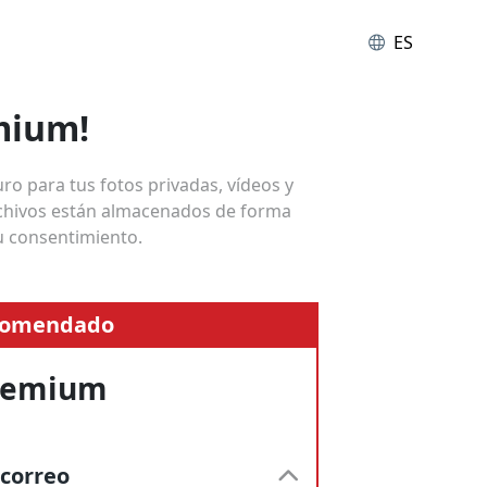
ES
mium!
o para tus fotos privadas, vídeos y
archivos están almacenados de forma
u consentimiento.
comendado
remium
correo