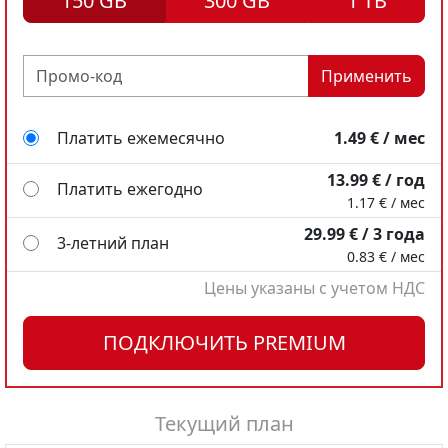
150 GB
300 GB
1 TB
Применить
Платить ежемесячно
1.49 € / мес
13.99 € / год
Платить ежегодно
1.17 € / мес
29.99 € / 3 года
3-летний план
0.83 € / мес
Цены указаны с учетом НДС
Платить ежемесячно
Платить ежемесячно
2.49 € / мес
7.99 € / мес
ПОДКЛЮЧИТЬ PREMIUM
18.98 € / год
49.99 € / год
Платить ежегодно
Платить ежегодно
1.58 € / мес
4.17 € / мес
34.99 € / 3 года
99.99 € / 3 года
Текущий план
3-летний план
3-летний план
0.97 € / мес
2.78 € / мес