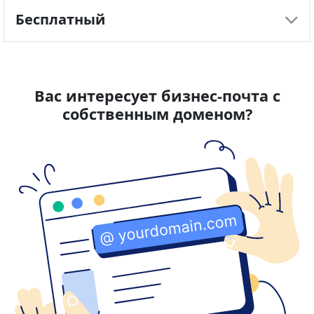
Бесплатный
Цены указаны с учетом НДС
Цены указаны с учетом НДС
Вас интересует бизнес-почта с
собственным доменом?